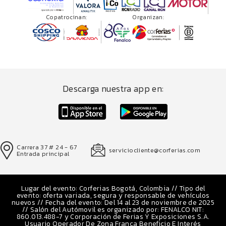
Copatrocinan:
Organizan:
Descarga nuestra app en:
Carrera 37 # 24 - 67
serviciocliente@corferias.com
Entrada principal
Lugar del evento: Corferias Bogotá, Colombia // Tipo del
evento: oferta variada, segura y responsable de vehículos
nuevos // Fecha del evento: Del 14 al 23 de noviembre de 2025
// Salón del Autómovil es organizado por: FENALCO NIT:
860.013.488-7 y Corporación de Ferias Y Exposiciones S.A.
Usuario Operador De Zona Franca Beneficio E Interés