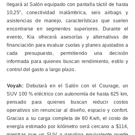
llegará al Salón equipado con pantalla táctil de hasta
10,25”, conectividad inalámbrica, seis airbags y
SOBRE 
asistencias de manejo, características que suelen
encontrarse en segmentos superiores. Durante el
SEA EX
evento, Kia ofrecerá asesorías y alternativas de
financiación para evaluar cuotas y planes ajustados a
VISÍ
cada presupuesto, permitiendo una decisión
informada para quienes buscan rendimiento, estilo y
COMPO
control del gasto a largo plazo.
PR
Voyah:
Debutará en el Salón con el Courage, un
SUV 100 % eléctrico con autonomía de hasta 625 km,
pensado para quienes buscan reducir costos
operativos sin renunciar al diseño, espacio y confort.
Gracias a su carga completa de 80 Kwh, el costo de
energía estimado por kilómetro será cercano a $114,
mientras que un SUV a gasolina equivalente puede